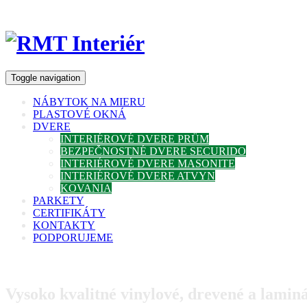
Toggle navigation
NÁBYTOK NA MIERU
PLASTOVÉ OKNÁ
DVERE
INTERIÉROVÉ DVERE PRÜM
BEZPEČNOSTNÉ DVERE SECURIDO
INTERIÉROVÉ DVERE MASONITE
INTERIÉROVÉ DVERE ATVYN
KOVANIA
PARKETY
CERTIFIKÁTY
KONTAKTY
PODPORUJEME
Vysoko kvalitné vinylové, drevené a lamin