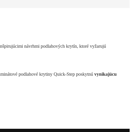
inšpirujúcimi návrhmi podlahových krytín, ktoré vyžarujú
laminátové podlahové krytiny Quick-Step poskytnú
vynikajúcu