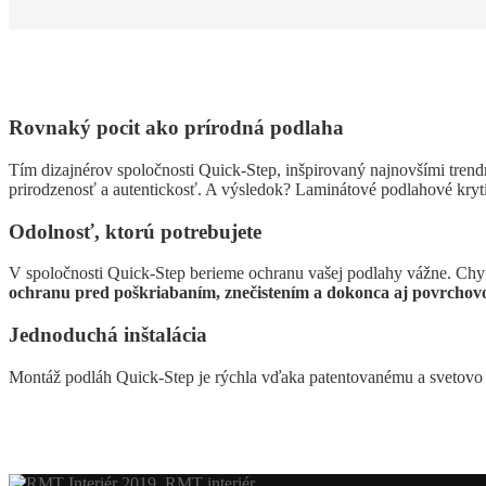
Rovnaký pocit ako prírodná podlaha
Tím dizajnérov spoločnosti Quick-Step, inšpirovaný najnovšími trendm
prirodzenosť a autentickosť. A výsledok? Laminátové podlahové kryt
Odolnosť, ktorú potrebujete
V spoločnosti Quick-Step berieme ochranu vašej podlahy vážne. Chy
ochranu pred poškriabaním, znečistením a dokonca aj povrchov
Jednoduchá inštalácia
Montáž podláh Quick-Step je rýchla vďaka patentovanému a sveto
2019. RMT interiér.