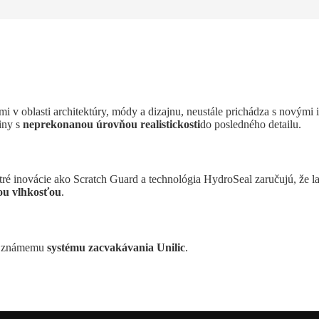
i v oblasti architektúry, módy a dizajnu, neustále prichádza s novými 
iny s
neprekonanou úrovňou realistickosti
do posledného detailu.
tré inovácie ako Scratch Guard a technológia HydroSeal zaručujú, že 
ou vlhkosťou
.
vo známemu
systému zacvakávania Unilic
.